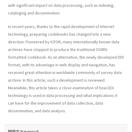
with significant impact on data processing, such as indexing,
cataloging and dissemination.
In recent years, thanks to the rapid development of Internet
technology, preparing codebooks has changed into a new
direction. Pioneered by ICPSR, many internationally known data
archives have stopped to produce the traditional OSIRIS
formatted-codebook. As an alternative, the newly developed DDI
format, with its advantage in web display and navigation, has
received great attention in worldwide community of survey data
archive. In this article, such a development is reviewed.
Meanwhile, this article takes a close examination of how DDI
technology is used in data processing and what implications it
can have for the improvement of data collection, data
dissemination, and data analysis.
關鍵字/Keyword