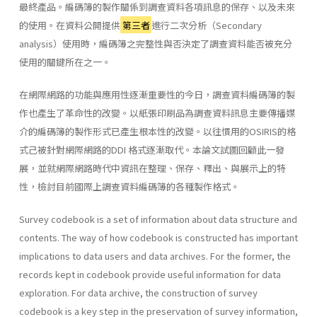
最終產品。編碼簿的製作關係到調查資料各項訊息的保存、以及未來
的使用。在資料公開提供
第三者
進行二次分析（Secondary
analysis）使用時，編碼簿之完整性與否決定了調查資料能否被充分
使用的關鍵所在之一。
在網際網路的功能與應用性逐漸重要性的今日，調查資料編碼簿的製
作也產生了革命性的改變。以紙張印刷品為調查資料訊息主要傳播媒
介的編碼簿的製作形式已產生根本性的改變。以往慣用的OSIRIS的格
式己被針對網際網路的DDI 格式逐漸取代。本論文試圖回顧此一發
展，並就網際網路時代中資訊在整理、保存、釋出、與展示上的特
性，檢討目前國際上調查資料編碼簿的各種製作格式。
Survey codebook is a set of information about data structure and
contents. The way of how codebook is constructed has important
implications to data users and data archives. For the former, the
records kept in codebook provide useful information for data
exploration. For data archive, the construction of survey
codebook is a key step in the preservation of survey information,