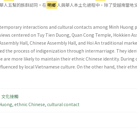
華人五幫的族群認同。在
明鄉
人與華人本土化過程中，除了受越南當地
temporary interactions and cultural contacts among Minh Huong p
rviews centered on Tuy Tien Duong, Quan Cong Temple, Hokkien A
Assembly Hall, Chinese Assembly Hall, and Hoi An traditional marke
 the process of indigenization through intermarriage. They ident
e are more likely to maintain their ethnic Chinese identity. During
fluenced by local Vietnamese culture. On the other hand, their ethni
,
文化接觸
Huong
,
ethnic Chinese
,
cultural contact