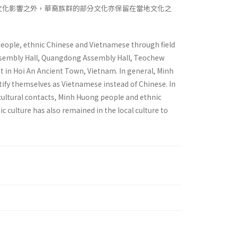
文化影響之外，華裔族群的部分文化亦保留在當地文化之
eople, ethnic Chinese and Vietnamese through field
ssembly Hall, Quangdong Assembly Hall, Teochew
t in Hoi An Ancient Town, Vietnam. In general, Minh
ify themselves as Vietnamese instead of Chinese. In
 cultural contacts, Minh Huong people and ethnic
c culture has also remained in the local culture to