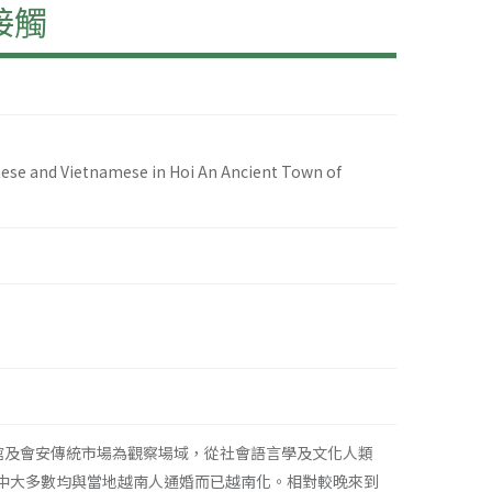
接觸
ese and Vietnamese in Hoi An Ancient Town of
館及會安傳統市場為觀察場域，從社會語言學及文化人類
中大多數均與當地越南人通婚而已越南化。相對較晚來到