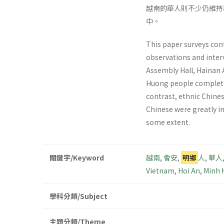
越南的華人則不少仍維持
中。
This paper surveys con
observations and inte
Assembly Hall, Hainan 
Huong people completed
contrast, ethnic Chines
Chinese were greatly in
some extent.
關鍵字/Keyword
越南
,
會安
,
明鄉
人
,
華人
Vietnam
,
Hoi An
,
Minh 
學科分類/Subject
主題分類/Theme