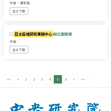
作者： 蕭新煌
全文下載
亞太區域研究專題中心
辦公室報導
作者：
全文下載
<<
<
1
2
3
4
5
6
>
>>