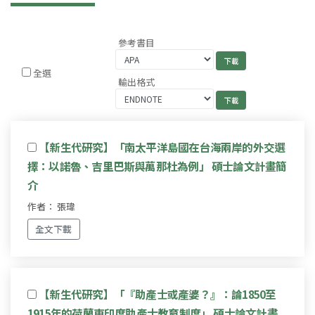
參考書目
全選
輸出格式
【新生代研究】「南太平洋島國在台海兩岸的外交選
擇：以諾魯、吉里巴斯與萬那杜為例」 碩士論文計畫簡
介
作者： 張瑋
全文下載
【新生代研究】「『助產士或產婆？』：論1850至
1915年的荷蘭東印度助產士教育制度」 碩士論文計畫