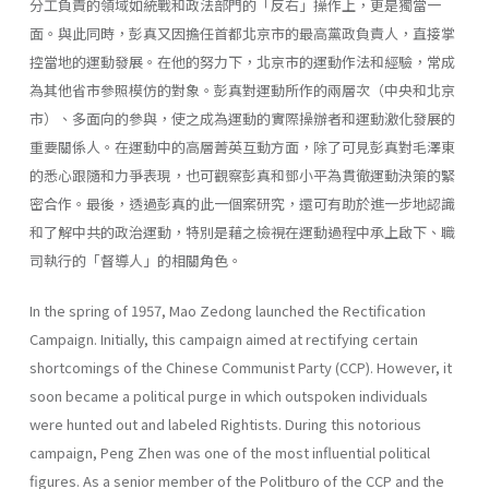
分工負責的領域如統戰和政法部門的「反右」操作上，更是獨當一
面。與此同時，彭真又因擔任首都北京市的最高黨政負責人，直接掌
控當地的運動發展。在他的努力下，北京市的運動作法和經驗，常成
為其他省市參照模仿的對象。彭真對運動所作的兩層次（中央和北京
市）、多面向的參與，使之成為運動的實際操辦者和運動激化發展的
重要關係人。在運動中的高層菁英互動方面，除了可見彭真對毛澤東
的悉心跟隨和力爭表現，也可觀察彭真和鄧小平為貫徹運動決策的緊
密合作。最後，透過彭真的此一個案研究，還可有助於進一步地認識
和了解中共的政治運動，特別是藉之檢視在運動過程中承上啟下、職
司執行的「督導人」的相關角色。
In the spring of 1957, Mao Zedong launched the Rectification
Campaign. Initially, this campaign aimed at rectifying certain
shortcomings of the Chinese Communist Party (CCP). However, it
soon became a political purge in which outspoken individuals
were hunted out and labeled Rightists. During this notorious
campaign, Peng Zhen was one of the most influential political
figures. As a senior member of the Politburo of the CCP and the