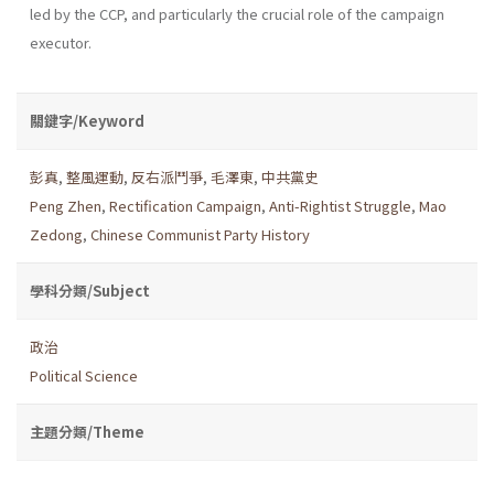
led by the CCP, and particularly the crucial role of the campaign
executor.
關鍵字/Keyword
彭真
,
整風運動
,
反右派鬥爭
,
毛澤東
,
中共黨史
Peng Zhen
,
Rectification Campaign
,
Anti-Rightist Struggle
,
Mao
Zedong
,
Chinese Communist Party History
學科分類/Subject
政治
Political Science
主題分類/Theme