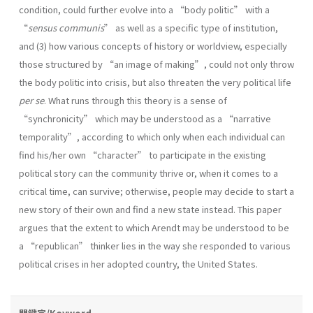
condition, could further evolve into a “body politic” with a
“
sensus communis
” as well as a specific type of institution,
and (3) how various concepts of history or worldview, especially
those structured by “an image of making”, could not only throw
the body politic into crisis, but also threaten the very political life
per se
. What runs through this theory is a sense of
“synchronicity” which may be understood as a “narrative
temporality”, according to which only when each individual can
find his/her own “character” to participate in the existing
political story can the community thrive or, when it comes to a
critical time, can survive; otherwise, people may decide to start a
new story of their own and find a new state instead. This paper
argues that the extent to which Arendt may be understood to be
a “republican” thinker lies in the way she responded to various
political crises in her adopted country, the United States.