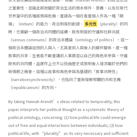
之重要性，並藉此將她關於政治生活的根本條件、意義，以及在現代
世界當中的各種威脅與危機，重建為一個在看重個人作為一種「開
端」（initium）的能力、政治制度的創建、
多元性
（plurality）的同
時，也兼顧一個政治共同體的延續、既有制度的守護和社群共感
（sensus communis）的政治本體論（ontology of politics）。這一
個政治本體論設想的人與人，尤其是前人與後人的夥伴關係，是一種
敘事的共享：生者能不斷重講前人事蹟並以自己的角色來參與，守護
既有的共同體，且運作上也不以扭曲歷史或限制後人增添屬於他們的
新情節之機會。這種以故事和角色參與為基礎的「敘事共時性」
（narrativesynchronicity），也指向了重新理解鄂蘭的共和主義
（republicanism）的方向。
By taking Hannah Arendt’s ideas related to temporality, this
paper interprets her political thought as a systematic theory of
political ontology, concerning: (1) how political life could emerge
out of free and equal interactions between individuals; (2) how
political life, with “plurality” as its very necessary and sufficient