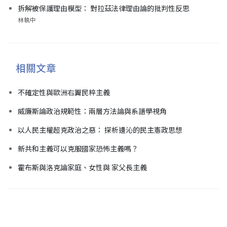
拆解被保護理由模型： 對拉茲法律理由論的批判性反思
林執中
相關文章
不確定性與歐洲右翼民粹主義
威廉斯論政治規範性：兩層方法論與系譜學視角
以人民主權超克政治之惡： 探析邊沁的民主憲政思想
新共和主義可以克服國家恐怖主義嗎？
霍布斯與洛克論家庭、女性與 家父長主義