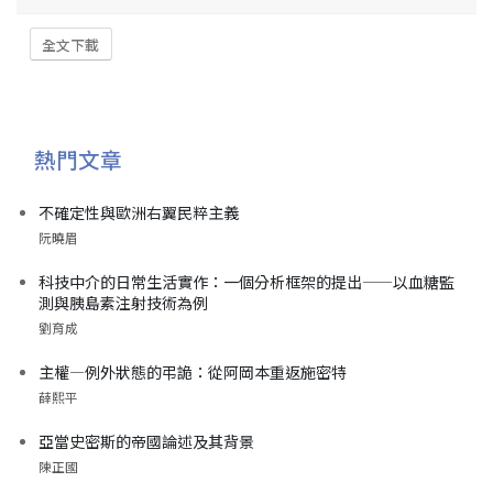
全文下載
熱門文章
不確定性與歐洲右翼民粹主義
阮曉眉
科技中介的日常生活實作：一個分析框架的提出——以血糖監
測與胰島素注射技術為例
劉育成
主權—例外狀態的弔詭：從阿岡本重返施密特
薛熙平
亞當史密斯的帝國論述及其背景
陳正國