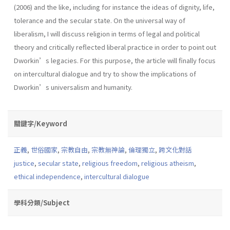
(2006) and the like, including for instance the ideas of dignity, life,
tolerance and the secular state. On the universal way of
liberalism, I will discuss religion in terms of legal and political
theory and critically reflected liberal practice in order to point out
Dworkin’s legacies. For this purpose, the article will finally focus
on intercultural dialogue and try to show the implications of
Dworkin’s universalism and humanity.
關鍵字/Keyword
正義
,
世俗國家
,
宗教自由
,
宗教無神論
,
倫理獨立
,
跨文化對話
justice
,
secular state
,
religious freedom
,
religious atheism
,
ethical independence
,
intercultural dialogue
學科分類/Subject