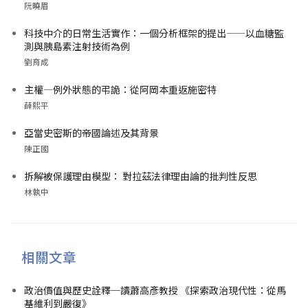
阮曉眉
科技中介的日常生活實作：一個分析框架的提出——以血糖監
測與胰島素注射技術為例
劉育成
主權—例外狀態的弔詭：從阿岡本重返施密特
薛熙平
亞當史密斯的帝國論述及其背景
陳正國
拆解被保護理由模型： 對拉茲法律理由論的批判性反思
林執中
相關文章
政治價值與歷史詮釋─讀蕭高彥教授 《探索政治現代性：從馬
基維利到嚴復》