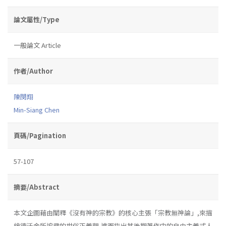
論文屬性/Type
一般論文 Article
作者/Author
陳閔翔
Min-Siang Chen
頁碼/Pagination
57-107
摘要/Abstract
本文企圖藉由闡釋《沒有神的宗教》的核心主張「宗教無神論」,來描
繪德沃金所追尋的世俗正義觀,進而指出其後期著作中的自由主義式人