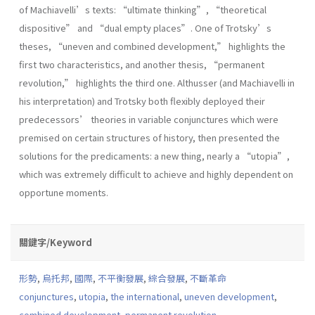
of Machiavelli’s texts: “ultimate thinking”, “theoretical
dispositive” and “dual empty places”. One of Trotsky’s
theses, “uneven and combined development,” highlights the
first two characteristics, and another thesis, “permanent
revolution,” highlights the third one. Althusser (and Machiavelli in
his interpretation) and Trotsky both flexibly deployed their
predecessors’ theories in variable conjunctures which were
premised on certain structures of history, then presented the
solutions for the predicaments: a new thing, nearly a “utopia”,
which was extremely difficult to achieve and highly dependent on
opportune moments.
關鍵字/Keyword
形勢
,
烏托邦
,
國際
,
不平衡發展
,
綜合發展
,
不斷革命
conjunctures
,
utopia
,
the international
,
uneven development
,
combined development
,
permanent revolution