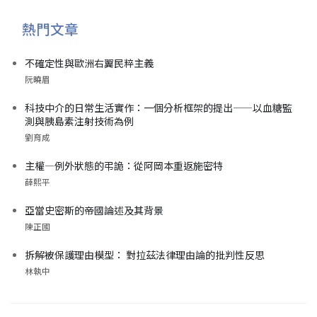
熱門文章
不確定性與歐洲右翼民粹主義
阮曉眉
科技中介的日常生活實作：一個分析框架的提出——以血糖監
測與胰島素注射技術為例
劉育成
主權—例外狀態的弔詭：從阿岡本重返施密特
薛熙平
亞當史密斯的帝國論述及其背景
陳正國
拆解被保護理由模型： 對拉茲法律理由論的批判性反思
林執中