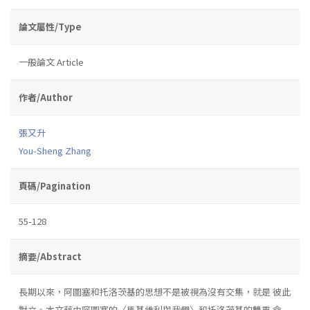
論文屬性/Type
一般論文 Article
作者/Author
張又升
You-Sheng Zhang
頁碼/Pagination
55-128
摘要/Abstract
長期以來，阿圖塞和托洛茨基的思想不是被視為沒有交集，就是 彼此
對立。本文藉由阿圖塞的〈馬基維利與我們〉和托洛茨基的雙重 命