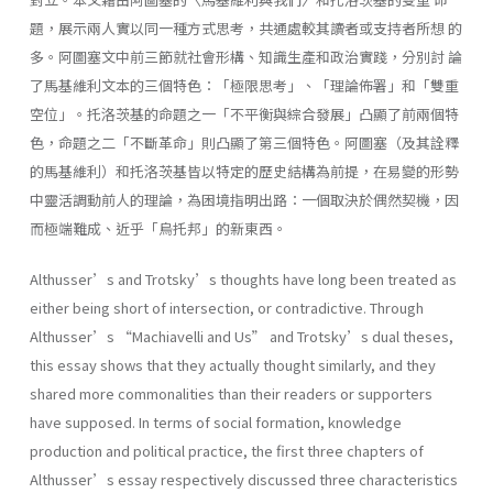
題，展示兩人實以同一種方式思考，共通處較其讀者或支持者所想 的
多。阿圖塞文中前三節就社會形構、知識生產和政治實踐，分別討 論
了馬基維利文本的三個特色：「極限思考」、「理論佈署」和「雙重
空位」。托洛茨基的命題之一「不平衡與綜合發展」凸顯了前兩個特
色，命題之二「不斷革命」則凸顯了第三個特色。阿圖塞（及其詮釋
的馬基維利）和托洛茨基皆以特定的歷史結構為前提，在易變的形勢
中靈活調動前人的理論，為困境指明出路：一個取決於偶然契機，因
而極端難成、近乎「烏托邦」的新東西。
Althusser’s and Trotsky’s thoughts have long been treated as
either being short of intersection, or contradictive. Through
Althusser’s “Machiavelli and Us” and Trotsky’s dual theses,
this essay shows that they actually thought similarly, and they
shared more commonalities than their readers or supporters
have supposed. In terms of social formation, knowledge
production and political practice, the first three chapters of
Althusser’s essay respectively discussed three characteristics