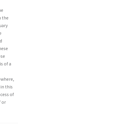
he
n the
uary
e
d
nese
ese
s of a
e­where,
in this
cess of
' or