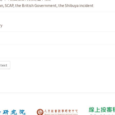
an
,
SCAP
,
the British Government
,
the Shibuya incident
ry
 text