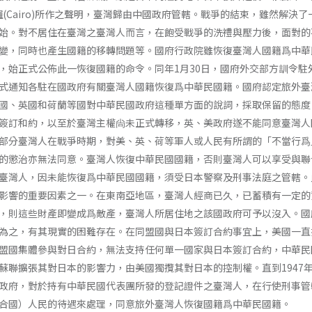
開羅(Cairo)所作之聲明，臺灣歸由中國政府管轄。戰爭的結束，雖然解決了
始。對不居住在臺灣之臺灣人而言，在飽受戰爭的洗禮與壓力後，面對的
變，同時也產生國籍的移轉問題等。國府行政院雖恢復臺灣人國籍爲中華
2日，始正式公佈此一恢復國籍的命令。同年1月30日，國府外交部方訓令駐
式通知各駐在國政府有關臺灣人國籍恢復爲中華民國籍。國府認定旅外臺
國、英國和荷蘭等國對中華民國政府這種單方面的說詞，採取保留的態度
簽訂和約，以至於臺灣主權尙未正式轉移，英、美政府遂不能同意臺灣人
部分臺灣人在戰爭時期，對美、英、荷等軍人或人民有所謂的「不當行爲
的懲治亦無法同意。臺灣人恢復中華民國國籍，否則臺灣人可以享受與聯
臺灣人，因未能恢復爲中華民國國籍，須受日本警察及刑事法庭之管轄。
影響的重要因素之一。在東南亞地區，臺灣人經商已久，已蓄積有一定的
，則這些財產即變成爲敵產，臺灣人所居住地之該國政府可予以沒入。國
為之，有其現實的困難存在。在同盟國與日本簽訂合約事宜上，美國一直
盟國集體參與對日合約，無法支持任何單一國家與日本簽訂合約，中華民
蘇聯擴張其對日本的影響力，由美國獨攬其對日本的控制權。直到1947年
政府，對於持有中華民國代表團所發的登記證件之臺灣人，在行使刑事管
合國）人民的待遇來處理，同意旅外臺灣人恢復國籍爲中華民國籍。