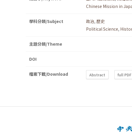
Chinese Mission in Jap
學科分類/Subject
政治
,
歷史
Political Science
,
Histo
主題分類/Theme
DOI
檔案下載/Download
Abstract
full PDF