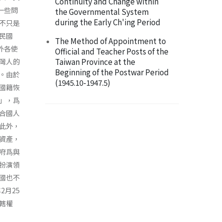
Continuity and Change within
一些問
the Governmental System
during the Early Ch'ing Period
不只是
民國
The Method of Appointment to
外各使
Official and Teacher Posts of the
Taiwan Province at the
灣人的
Beginning of the Postwar Period
。由於
(1945.10-1947.5)
國籍恢
」，爲
合國人
此外，
資產，
府爲與
扮演領
國也不
2月25
轄權