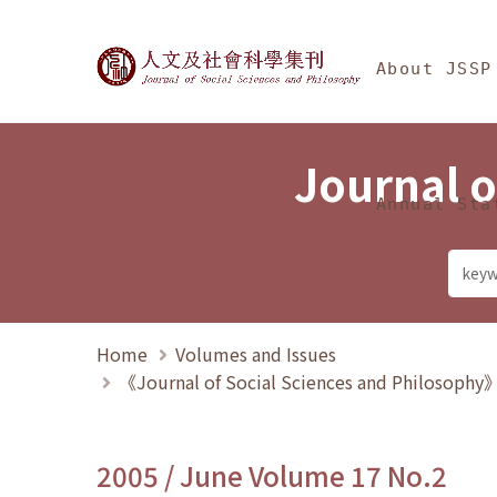
Jump To中央區塊/Ma
:::
Journal of Social Science
About JSSP
Journal o
Annual Sta
Home
Volumes and Issues
《Journal of Social Sciences and Philosoph
2005 / June Volume 17 No.2