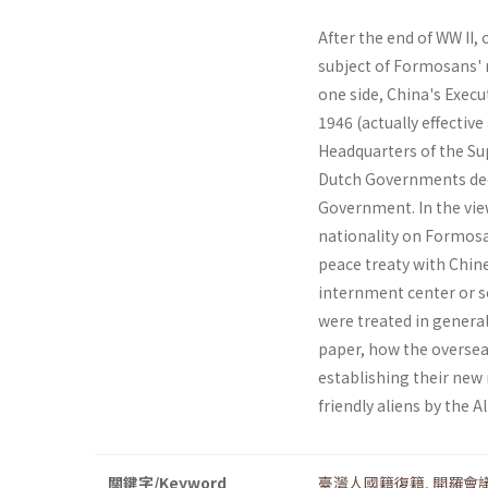
After the end of WW II,
subject of Formosans' 
one side, China's Execu
1946 (actually effective
Headquarters of the Su
Dutch Governments decl
Govern­ment. In the vi
nationality on Formosa
peace treaty with Chin
internment center or s
were treated in general
paper, how the oversea
establishing their new 
friendly aliens by the Al
關鍵字/Keyword
臺灣人國籍復籍
,
開羅會