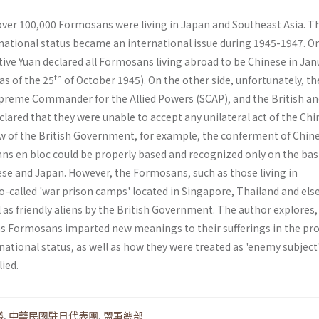
 over 100,000 Formosans were living in Japan and Southeast Asia. T
national status became an international issue during 1945-1947. O
­tive Yuan declared all Formosans living abroad to be Chinese in Jan
th
 as of the 25
of October 1945). On the other side, unfortunately, th
preme Commander for the Allied Powers (SCAP), and the British an
ared that they were unable to accept any unilateral act of the Chi
ew of the British Government, for example, the conferment of Chin
ns en bloc could be properly based and recognized only on the basi
ese and Japan. However, the Formosans, such as those living in
o-called 'war prison camps' located in Singapore, Thailand and els
 as friendly aliens by the British Govern­ment. The author explores, 
s Formosans imparted new meanings to their sufferings in the pro
national status, as well as how they were treated as 'enemy subject
lied.
議
,
中華民國駐日代表團
,
盟軍總部