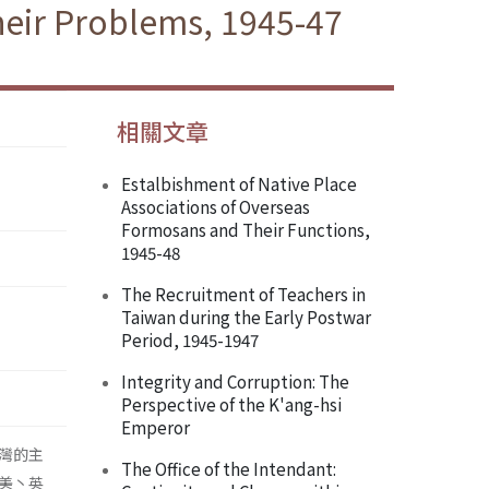
heir Problems, 1945-47
相關文章
Estalbishment of Native Place
Associations of Overseas
Formosans and Their Functions,
1945-48
The Recruitment of Teachers in
Taiwan during the Early Postwar
Period, 1945-1947
Integrity and Corruption: The
Perspective of the K'ang-hsi
Emperor
臺灣的主
The Office of the Intendant:
美丶英