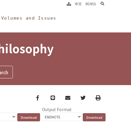
search
中文
RCHSS
Volumes and Issues
Philosophy
Facebook
line
email
Twitter
Print
Output Format