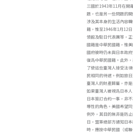
三國於1943年11月在
題，也是另一些問題的開
涉及其本身的生活內容轉
籍，惟至1946年1月1
領館及駐日代表團等，正
國籍是中華民國籍，惟美
國府彼時仍未與日本政府
復爲中華民國籍。此外，
了使這些臺灣人接受法律
民相同的待遇。例如旅日
臺灣人的財產歸屬，亦是
如果臺灣人被視爲日本人
日本簽訂合約一事，非不
導性的角色。美國希望同
例外，其目的無非是防止
日，盟軍總部方通知日本
時，應按中華民國（或聯