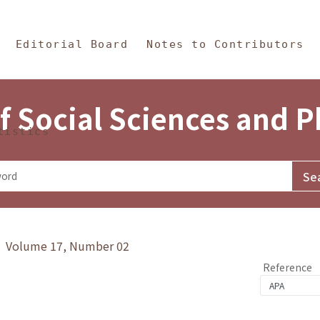
in Content
s and Philosophy
Editorial Board
Notes to Contributors
f Social Sciences and 
tistics
y》 Volume 17, Number 02
Reference