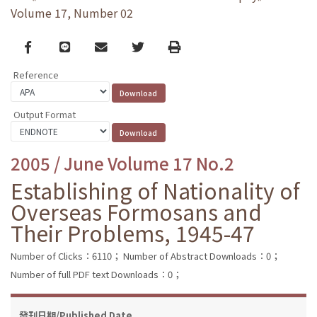
Volume 17, Number 02
Facebook
line
email
Twitter
Print
Reference
Output Format
2005 / June Volume 17 No.2
Establishing of Nationality of
Overseas Formosans and
Their Problems, 1945-47
Number of Clicks：6110；
Number of Abstract Downloads：0；
Number of full PDF text Downloads：0；
發刊日期/Published Date