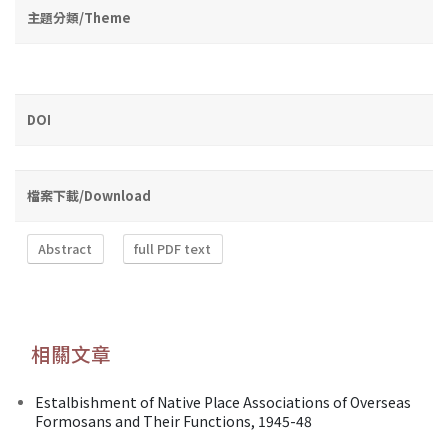
主題分類/Theme
DOI
檔案下載/Download
Abstract
full PDF text
相關文章
Estalbishment of Native Place Associations of Overseas
Formosans and Their Functions, 1945-48