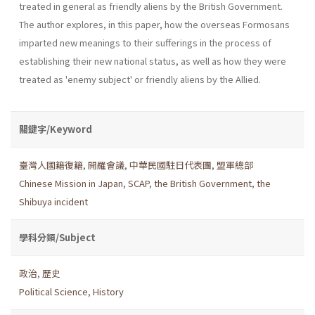
treated in general as friendly aliens by the British Govern­ment.
The author explores, in this paper, how the overseas Formosans
imparted new meanings to their sufferings in the process of
establishing their new national status, as well as how they were
treated as 'enemy subject' or friendly aliens by the Allied.
關鍵字/Keyword
臺灣人國籍復籍
,
開羅會議
,
中華民國駐日代表團
,
盟軍總部
Chinese Mission in Japan
,
SCAP
,
the British Government
,
the
Shibuya incident
學科分類/Subject
政治
,
歷史
Political Science
,
History