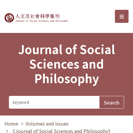
Journal of Social Sciences and P
選單
Journal of Social
Sciences and
Philosophy
Home
Volumes and Issues
《Journal of Social Sciences and Philosophy》