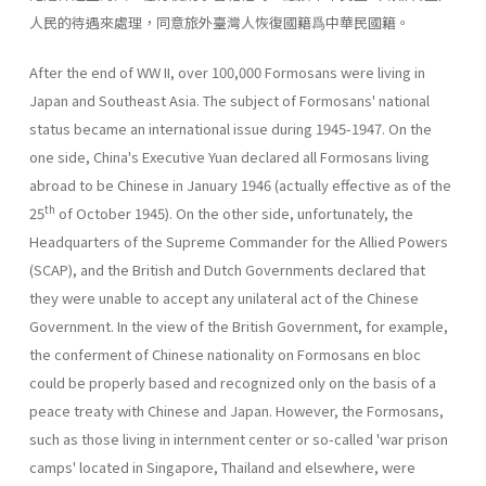
人民的待遇來處理，同意旅外臺灣人恢復國籍爲中華民國籍。
After the end of WW II, over 100,000 Formosans were living in
Japan and Southeast Asia. The subject of Formosans' national
status became an international issue during 1945-1947. On the
one side, China's Execu­tive Yuan declared all Formosans living
abroad to be Chinese in January 1946 (actually effective as of the
th
25
of October 1945). On the other side, unfortunately, the
Headquarters of the Supreme Commander for the Allied Powers
(SCAP), and the British and Dutch Governments declared that
they were unable to accept any unilateral act of the Chinese
Govern­ment. In the view of the British Government, for example,
the conferment of Chinese nationality on Formosans en bloc
could be properly based and recognized only on the basis of a
peace treaty with Chinese and Japan. However, the Formosans,
such as those living in internment center or so-called 'war prison
camps' located in Singapore, Thailand and else­where, were