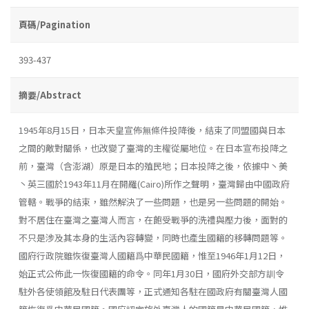
頁碼/Pagination
393-437
摘要/Abstract
1945年8月15日，日本天皇宣佈無條件投降後，結束了同盟國與日本
之間的敵對關係，也改變了臺灣的主權從屬地位。在日本宣布投降之
前，臺灣（含澎湖）原是日本的殖民地；日本投降之後，依據中丶美
丶英三國於1943年11月在開羅(Cairo)所作之聲明，臺灣歸由中國政府
管轄。戰爭的結束，雖然解決了一些問題，也是另一些問題的開始。
對不居住在臺灣之臺灣人而言，在飽受戰爭的洗禮與壓力後，面對的
不只是涉及其本身的生活內容轉變，同時也產生國籍的移轉問題等。
國府行政院雖恢復臺灣人國籍爲中華民國籍，惟至1946年1月12日，
始正式公佈此一恢復國籍的命令。同年1月30日，國府外交部方訓令
駐外各使領館及駐日代表團等，正式通知各駐在國政府有關臺灣人國