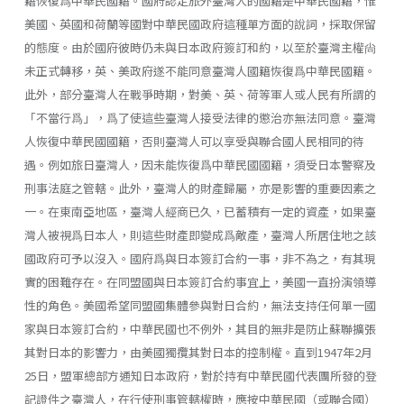
籍恢復爲中華民國籍。國府認定旅外臺灣人的國籍是中華民國籍，惟
美國、英國和荷蘭等國對中華民國政府這種單方面的說詞，採取保留
的態度。由於國府彼時仍未與日本政府簽訂和約，以至於臺灣主權尙
未正式轉移，英、美政府遂不能同意臺灣人國籍恢復爲中華民國籍。
此外，部分臺灣人在戰爭時期，對美、英、荷等軍人或人民有所謂的
「不當行爲」，爲了使這些臺灣人接受法律的懲治亦無法同意。臺灣
人恢復中華民國國籍，否則臺灣人可以享受與聯合國人民相同的待
遇。例如旅日臺灣人，因未能恢復爲中華民國國籍，須受日本警察及
刑事法庭之管轄。此外，臺灣人的財產歸屬，亦是影響的重要因素之
一。在東南亞地區，臺灣人經商已久，已蓄積有一定的資產，如果臺
灣人被視爲日本人，則這些財產即變成爲敵產，臺灣人所居住地之該
國政府可予以沒入。國府爲與日本簽訂合約一事，非不為之，有其現
實的困難存在。在同盟國與日本簽訂合約事宜上，美國一直扮演領導
性的角色。美國希望同盟國集體參與對日合約，無法支持任何單一國
家與日本簽訂合約，中華民國也不例外，其目的無非是防止蘇聯擴張
其對日本的影響力，由美國獨攬其對日本的控制權。直到1947年2月
25日，盟軍總部方通知日本政府，對於持有中華民國代表團所發的登
記證件之臺灣人，在行使刑事管轄權時，應按中華民國（或聯合國）