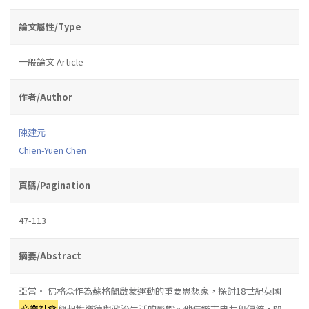
論文屬性/Type
一般論文 Article
作者/Author
陳建元
Chien-Yuen Chen
頁碼/Pagination
47-113
摘要/Abstract
亞當‧ 佛格森作為蘇格蘭啟蒙運動的重要思想家，探討18世紀英國
商業社會
興起對道德與政治生活的影響。他借鑑古典共和傳統，關