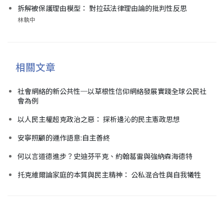
拆解被保護理由模型： 對拉茲法律理由論的批判性反思
林執中
相關文章
社會網絡的新公共性─以草根性信仰網絡發展實踐全球公民社
會為例
以人民主權超克政治之惡： 探析邊沁的民主憲政思想
安寧照顧的運作語意:自主善終
何以言道德進步？史迪芬平克、約翰葛雷與強納森海德特
托克維爾論家庭的本質與民主精神： 公私混合性與自我犧牲