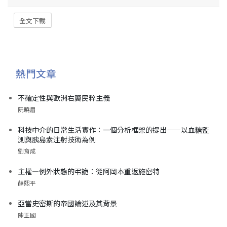
全文下載
熱門文章
不確定性與歐洲右翼民粹主義
阮曉眉
科技中介的日常生活實作：一個分析框架的提出——以血糖監
測與胰島素注射技術為例
劉育成
主權—例外狀態的弔詭：從阿岡本重返施密特
薛熙平
亞當史密斯的帝國論述及其背景
陳正國