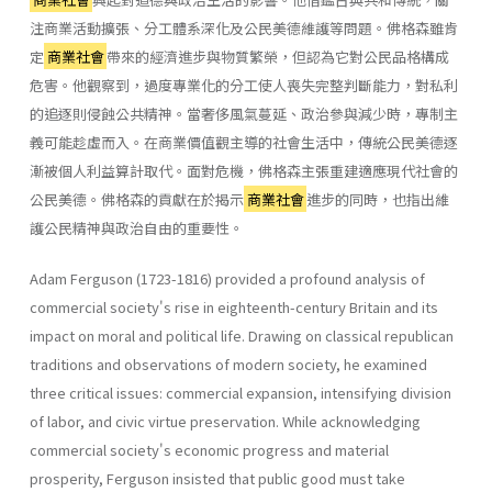
注商業活動擴張、分工體系深化及公民美德維護等問題。佛格森雖肯
定
商業社會
帶來的經濟進步與物質繁榮，但認為它對公民品格構成
危害。他觀察到，過度專業化的分工使人喪失完整判斷能力，對私利
的追逐則侵蝕公共精神。當奢侈風氣蔓延、政治參與減少時，專制主
義可能趁虛而入。在商業價值觀主導的社會生活中，傳統公民美德逐
漸被個人利益算計取代。面對危機，佛格森主張重建適應現代社會的
公民美德。佛格森的貢獻在於揭示
商業社會
進步的同時，也指出維
護公民精神與政治自由的重要性。
Adam Ferguson (1723-1816) provided a profound analysis of
commercial society's rise in eighteenth-century Britain and its
impact on moral and political life. Drawing on classical republican
traditions and observations of modern society, he examined
three critical issues: commercial expansion, intensifying division
of labor, and civic virtue preservation. While acknowledging
commercial society's economic progress and material
prosperity, Ferguson insisted that public good must take