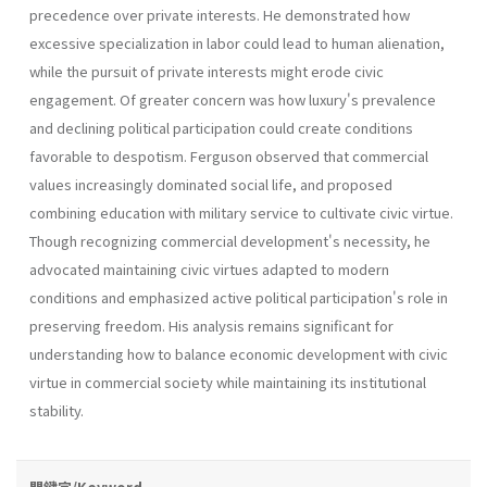
precedence over private interests. He demonstrated how
excessive specialization in labor could lead to human alienation,
while the pursuit of private interests might erode civic
engagement. Of greater concern was how luxury's prevalence
and declining political participation could create conditions
favorable to despotism. Ferguson observed that commercial
values increasingly dominated social life, and proposed
combining education with military service to cultivate civic virtue.
Though recognizing commercial development's necessity, he
advocated maintaining civic virtues adapted to modern
conditions and emphasized active political participation's role in
preserving freedom. His analysis remains significant for
understanding how to balance economic development with civic
virtue in commercial society while maintaining its institutional
stability.