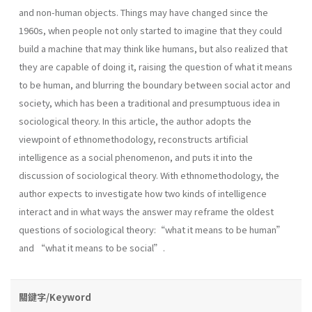
and non-human objects. Things may have changed since the
1960s, when people not only started to imagine that they could
build a machine that may think like humans, but also realized that
they are capable of doing it, raising the question of what it means
to be human, and blurring the boundary between social actor and
society, which has been a traditional and presumptuous idea in
sociological theory. In this article, the author adopts the
viewpoint of ethnomethodology, reconstructs artificial
intelligence as a social phenomenon, and puts it into the
discussion of sociological theory. With ethnomethodology, the
author expects to investigate how two kinds of intelligence
interact and in what ways the answer may reframe the oldest
questions of sociological theory:“what it means to be human”
and “what it means to be social”.
關鍵字/Keyword