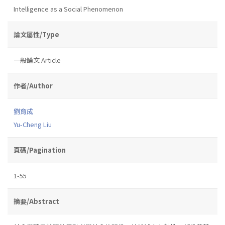
Intelligence as a Social Phenomenon
論文屬性/Type
一般論文 Article
作者/Author
劉育成
Yu-Cheng Liu
頁碼/Pagination
1-55
摘要/Abstract