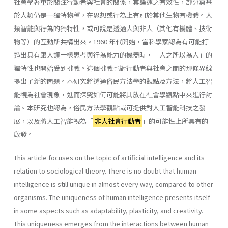
社會學著重於關注行動者與社會的關係，其論述之有效性，部分奠基
於人類仍是一獨特物種，在思想或行為上有別於其他生物有機體。人
類智能與行為的獨特性，或可說是透過人與非人（其他有機體、技術
物等）的互動所共構出來。1960 年代開始，當科學家認為有可能打
造出具有跟人類一樣思考與行為能力的機器時，「人之所以為人」的
獨特性也開始受到挑戰。這個挑戰也對行動者與社會之間的那條界線
提出了新的問題。本研究將透過俗民方法學的觀點及方法，將人工智
能視為社會現象，進而探究如何可能將其放在社會學觀點中來進行討
論。本研究也認為，俗民方法學觀點或可提供對人工智能科技之發
展，以及將人工智能視為「
非人社會行動者
」的可能性上所具有的
啟發。
This article focuses on the topic of artificial intelligence and its
relation to sociological theory. There is no doubt that human
intelligence is still unique in almost every way, compared to other
organisms. The uniqueness of human intelligence presents itself
in some aspects such as adaptability, plasticity, and creativity.
This uniqueness emerges from the interactions between human