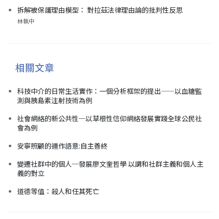
拆解被保護理由模型： 對拉茲法律理由論的批判性反思
林執中
相關文章
科技中介的日常生活實作：一個分析框架的提出——以血糖監
測與胰島素注射技術為例
社會網絡的新公共性─以草根性信仰網絡發展實踐全球公民社
會為例
安寧照顧的運作語意:自主善終
變遷社群中的個人─發展廖文奎哲學 以調和社群主義和個人主
義的對立
道德等值：殺人和任其死亡