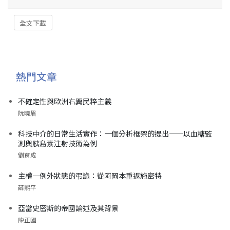
全文下載
熱門文章
不確定性與歐洲右翼民粹主義
阮曉眉
科技中介的日常生活實作：一個分析框架的提出——以血糖監
測與胰島素注射技術為例
劉育成
主權—例外狀態的弔詭：從阿岡本重返施密特
薛熙平
亞當史密斯的帝國論述及其背景
陳正國