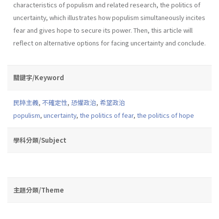
characteristics of populism and related research, the politics of
uncertainty, which illustrates how populism simultaneously incites
fear and gives hope to secure its power. Then, this article will
reflect on alternative options for facing uncertainty and conclude.
關鍵字/Keyword
民粹主義
,
不確定性
,
恐懼政治
,
希望政治
populism
,
uncertainty
,
the politics of fear
,
the politics of hope
學科分類/Subject
主題分類/Theme