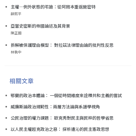
主權—例外狀態的弔詭：從阿岡本重返施密特
薛熙平
亞當史密斯的帝國論述及其背景
陳正國
拆解被保護理由模型： 對拉茲法律理由論的批判性反思
林執中
相關文章
鄂蘭的政治本體論： 一個從時間維度來詮釋共和主義的嘗試
威廉斯論政治規範性：兩層方法論與系譜學視角
公民治理的權力課題： 歐克秀對民主與民粹的哲學省思
以人民主權超克政治之惡： 探析邊沁的民主憲政思想