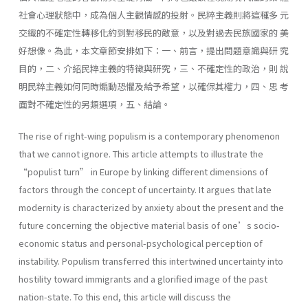
社會心理狀態中，成為個人主觀情感的投射。民粹主義則將這種多 元
交織的不確定性轉移化約到對移民的敵意，以及對過去民族國家的 美
好想像。為此，本文章節安排如下：一、前言，提出問題意識與研 究
目的，二、介紹民粹主義的特徵與研究，三、不確定性的政治，則 說
明民粹主義如何同時煽動恐懼及給予希望，以確保其權力，四、思 考
面對不確定性的另類選項，五、結論。
The rise of right-wing populism is a contemporary phenomenon
that we cannot ignore. This article attempts to illustrate the
“populist turn” in Europe by linking different dimensions of
factors through the concept of uncertainty. It argues that late
modernity is characterized by anxiety about the present and the
future concerning the objective material basis of one’s socio-
economic status and personal-psychological perception of
instability. Populism transferred this intertwined uncertainty into
hostility toward immigrants and a glorified image of the past
nation-state. To this end, this article will discuss the