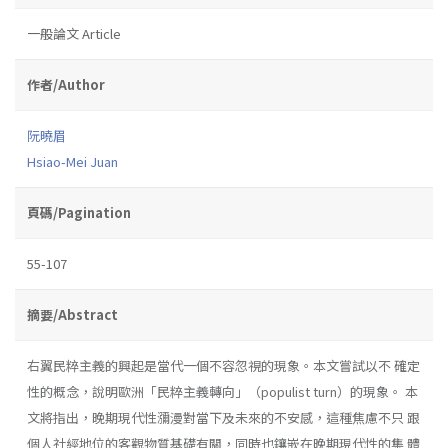
一般論文 Article
作者/Author
阮曉眉
Hsiao-Mei Juan
頁碼/Pagination
55-107
摘要/Abstract
右翼民粹主義的興起是當代一個不容忽視的現象。本文嘗試以不 確定
性的概念，說明歐洲「民粹主義轉向」（populist turn）的現象。 本
文將指出，晚期現代性瀰漫對當下及未來的不安感，這種焦慮不只 跟
個人社經地位的客觀物質基礎有關，同時也鑲嵌在晚期現代性的集 體