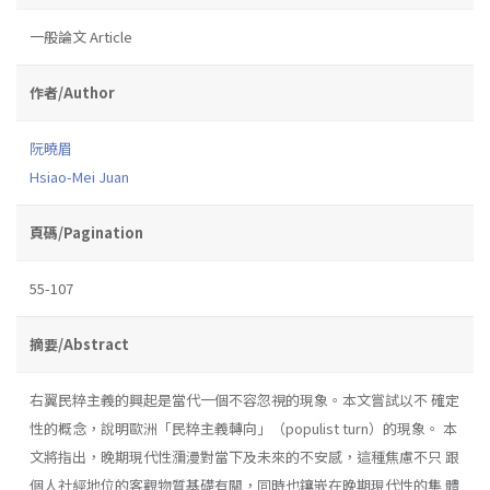
一般論文 Article
作者/Author
阮曉眉
Hsiao-Mei Juan
頁碼/Pagination
55-107
摘要/Abstract
右翼民粹主義的興起是當代一個不容忽視的現象。本文嘗試以不 確定
性的概念，說明歐洲「民粹主義轉向」（populist turn）的現象。 本
文將指出，晚期現代性瀰漫對當下及未來的不安感，這種焦慮不只 跟
個人社經地位的客觀物質基礎有關，同時也鑲嵌在晚期現代性的集 體