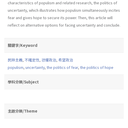
characteristics of populism and related research, the politics of
uncertainty, which illustrates how populism simultaneously incites
fear and gives hope to secure its power. Then, this article will
reflect on alternative options for facing uncertainty and conclude.
關鍵字/Keyword
民粹主義
,
不確定性
,
恐懼政治
,
希望政治
populism
,
uncertainty
,
the politics of fear
,
the politics of hope
學科分類/Subject
主題分類/Theme