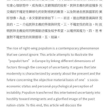
社會心理狀態中，成為個人主觀情感的投射。民粹主義則將這種多 元
交織的不確定性轉移化約到對移民的敵意，以及對過去民族國家的 美
好想像。為此，本文章節安排如下：一、前言，提出問題意識與研 究
目的，二、介紹民粹主義的特徵與研究，三、不確定性的政治，則 說
明民粹主義如何同時煽動恐懼及給予希望，以確保其權力，四、思 考
面對不確定性的另類選項，五、結論。
The rise of right-wing populism is a contemporary phenomenon
that we cannot ignore. This article attempts to illustrate the
“populist turn” in Europe by linking different dimensions of
factors through the concept of uncertainty. It argues that late
modernity is characterized by anxiety about the present and the
future concerning the objective material basis of one’s socio-
economic status and personal-psychological perception of
instability. Populism transferred this intertwined uncertainty into
hostility toward immigrants and a glorified image of the past
nation-state. To this end, this article will discuss the