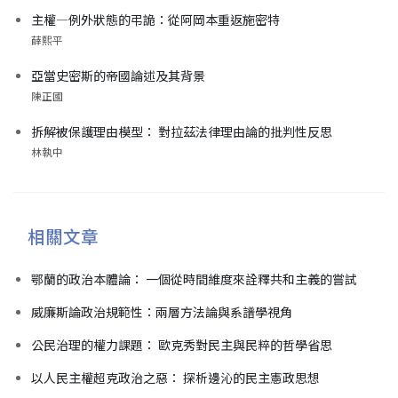
主權—例外狀態的弔詭：從阿岡本重返施密特
薛熙平
亞當史密斯的帝國論述及其背景
陳正國
拆解被保護理由模型： 對拉茲法律理由論的批判性反思
林執中
相關文章
鄂蘭的政治本體論： 一個從時間維度來詮釋共和主義的嘗試
威廉斯論政治規範性：兩層方法論與系譜學視角
公民治理的權力課題： 歐克秀對民主與民粹的哲學省思
以人民主權超克政治之惡： 探析邊沁的民主憲政思想