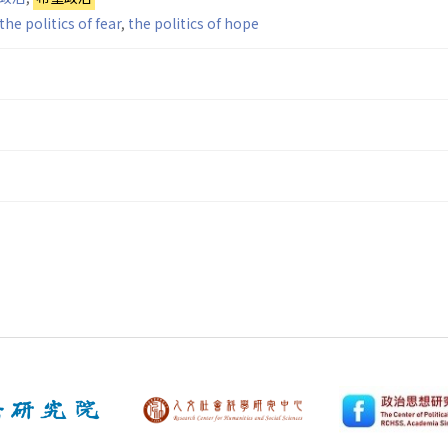
the politics of fear
,
the politics of hope