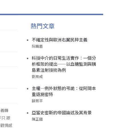
熱門文章
不確定性與歐洲右翼民粹主義
阮曉眉
科技中介的日常生活實作：一個分
析框架的提出——以血糖監測與胰
島素注射技術為例
劉育成
主權—例外狀態的弔詭：從阿岡本
重返施密特
薛熙平
主義轉
亞當史密斯的帝國論述及其背景
不只 跟
陳正國
主觀情感