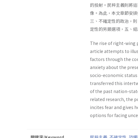
的投射。民粹主義則將這
像。為此，本文章節安排
三、不確定性的政治，則
定性的另類選項，五、結
The rise of right-win
article attempts to ill
factors through the con
anxiety about the pres
socio-economic status 
transferred this intert
of the past nation-state
related research, the p
incites fear and gives h
options for facing unce
關鍵字/Keyword
民粹主義
,
不確定性
,
恐懼