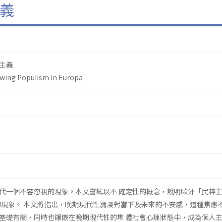
義
主義
-wing Populism in Europa
代一個不容忽視的現象。本文嘗試以不 確定性的概念，說明歐洲「民粹
urn）的現象。 本文將指出，晚期現代性瀰漫對當下及未來的不安感，這種焦慮
基礎有關，同時也鑲嵌在晚期現代性的集 體社會心理狀態中，成為個人