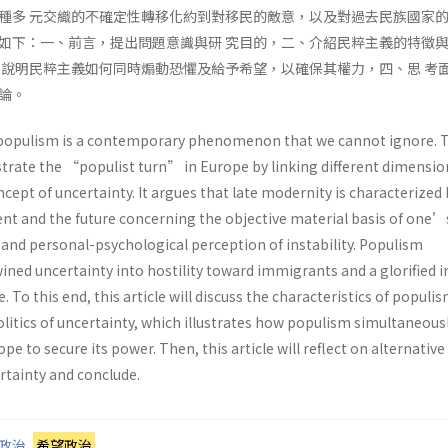
種多 元交織的不確定性轉移化約到對移民的敵意，以及對過去民族國家的
如下：一、前言，提出問題意識與研 究目的，二、介紹民粹主義的特徵
 說明民粹主義如何同時煽動恐懼及給予希望，以確保其權力，四、思 考
論。
g populism is a contemporary phenomenon that we cannot ignore. 
ustrate the “populist turn” in Europe by linking different dimensio
cept of uncertainty. It argues that late modernity is characterized 
ent and the future concerning the objective material basis of one’
and personal-psychological perception of instability. Populism
wined uncertainty into hostility toward immigrants and a glorified
. To this end, this article will discuss the characteristics of populi
olitics of uncertainty, which illustrates how populism simultaneous
ope to secure its power. Then, this article will reflect on alternative
rtainty and conclude.
政治
,
希望政治