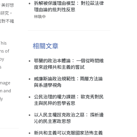
拆解被保護理由模型： 對拉茲法律
 美好想
理由論的批判性反思
與研究，
林執中
面對不確
This
相關文章
ns of
by
鄂蘭的政治本體論： 一個從時間維
度來詮釋共和主義的嘗試
s
威廉斯論政治規範性：兩層方法論
 image
與系譜學視角
sm and
公民治理的權力課題： 歐克秀對民
ly
主與民粹的哲學省思
以人民主權超克政治之惡： 探析邊
沁的民主憲政思想
新共和主義可以克服國家恐怖主義