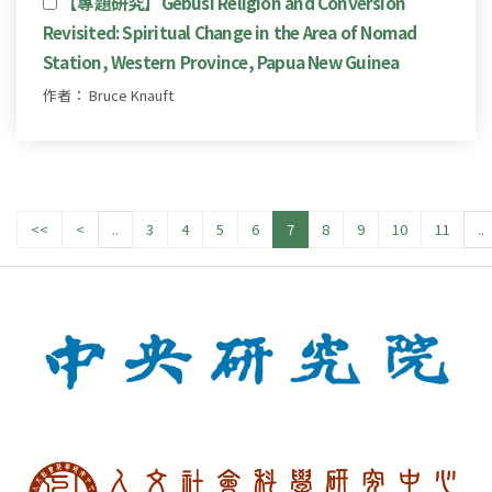
【專題研究】Gebusi Religion and Conversion
Revisited: Spiritual Change in the Area of Nomad
Station, Western Province, Papua New Guinea
作者： Bruce Knauft
<<
<
..
3
4
5
6
7
8
9
10
11
..