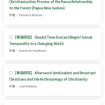
Christianization Process of the Kasua Relationship
to the Forest (Papua New Guinea)
作者： Florence Brunois
【專題研究】Should Time End and Begin? Asmat
Temporality in a Changing World
作者： Astrid de Hontheim
【專題研究】Afterword: Ambivalent and Resistant
Christians and the Anthropology of Christianity
作者： Joel Robbins