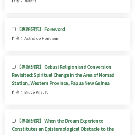
作者： 李叔飛
【專題研究】Foreword
作者： Astrid de Hontheim
【專題研究】Gebusi Religion and Conversion
Revisited: Spiritual Change in the Area of Nomad
Station, Western Province, Papua New Guinea
作者： Bruce Knauft
【專題研究】When the Dream Experience
Constitutes an Epistemological Obstacle to the