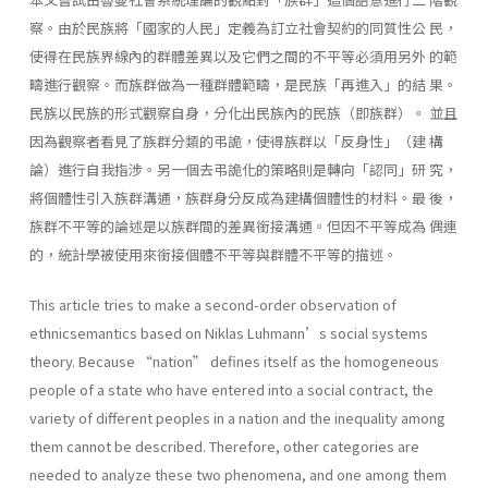
察。由於民族將「國家的人民」定義為訂立社會契約的同質性公 民，
使得在民族界線內的群體差異以及它們之間的不平等必須用另外 的範
疇進行觀察。而族群做為一種群體範疇，是民族「再進入」的結 果。
民族以民族的形式觀察自身，分化出民族內的民族（即族群）。 並且
因為觀察者看見了族群分類的弔詭，使得族群以「反身性」（建 構
論）進行自我指涉。另一個去弔詭化的策略則是轉向「認同」研 究，
將個體性引入族群溝通，族群身分反成為建構個體性的材料。最 後，
族群不平等的論述是以族群間的差異銜接溝通。但因不平等成為 偶連
的，統計學被使用來銜接個體不平等與群體不平等的描述。
This article tries to make a second-order observation of
ethnicsemantics based on Niklas Luhmann’s social systems
theory. Because “nation” defines itself as the homogeneous
people of a state who have entered into a social contract, the
variety of different peoples in a nation and the inequality among
them cannot be described. Therefore, other categories are
needed to analyze these two phenomena, and one among them