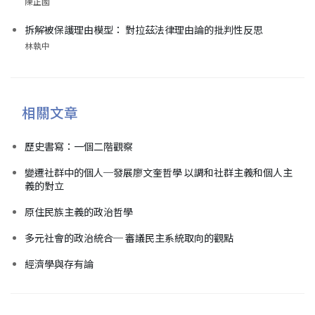
陳正國
拆解被保護理由模型： 對拉茲法律理由論的批判性反思
林執中
相關文章
歷史書寫：一個二階觀察
變遷社群中的個人─發展廖文奎哲學 以調和社群主義和個人主
義的對立
原住民族主義的政治哲學
多元社會的政治統合─ 審議民主系統取向的觀點
經濟學與存有論