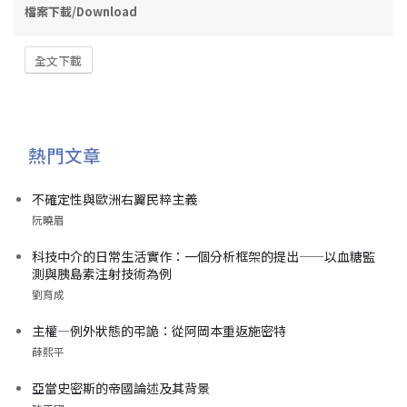
檔案下載/Download
全文下載
熱門文章
不確定性與歐洲右翼民粹主義
阮曉眉
科技中介的日常生活實作：一個分析框架的提出——以血糖監
測與胰島素注射技術為例
劉育成
主權—例外狀態的弔詭：從阿岡本重返施密特
薛熙平
亞當史密斯的帝國論述及其背景