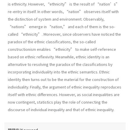
is ethnicity. However, “ethnicity” is the result of “nation’s”
re-entry in itself. In other words, “nation” observes itself with
the distinction of system and environment. Observably,
“nations” emerge in “nation,” and each of them is the so-
called “ethnicity”. Moreover, since observers have noticed the
paradox of the ethnic classifications, the so-called
constructionism enables “ethnicity” to make self-reference
based on ethnic reflexivity. Meanwhile, ethnic identity is an
alternative to resolving the paradox of the classifications by
incorporating individuality into the ethnic semantics. Ethnic
identity then turns out to be the material for the construction of
individuality. Finally, the argument of ethnic inequality reproduces
itself with ethnic differences. However, as social inequalities are
now contingent, statistics play the role of connecting the
discourse of individual inequality and that of ethnic inequality.