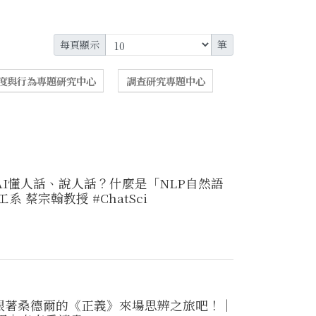
每頁顯示
筆
度與行為專題研究中心
調查研究專題中心
AI懂人話、說人話？什麼是「NLP自然語
系 蔡宗翰教授 #ChatSci
跟著桑德爾的《正義》來場思辨之旅吧！｜