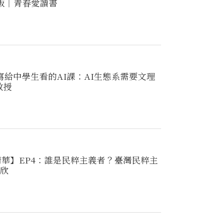
整版｜青春愛讀書
寫給中學生看的AI課：AI生態系需要文理
教授
t精華】EP4：誰是民粹主義者？臺灣民粹主
欣欣