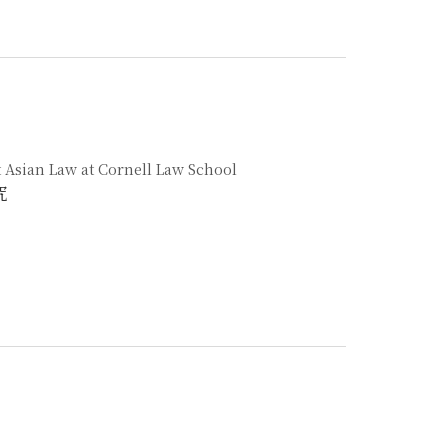
t Asian Law at Cornell Law School
究