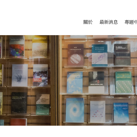
會科學研究中心
跳至中央區塊/Main Conte
:::
關於
最新消息
專題