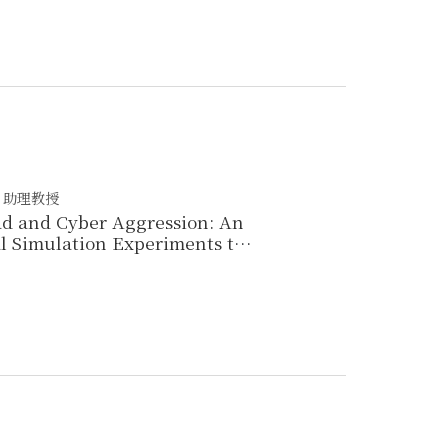
 助理教授
ad and Cyber Aggression: An
l Simulation Experiments to