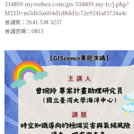
334809.my.webex.com/gis-334809.my-tc/j.php?
MTID=m5d65a604d1d8dd1c72e9241af3734a4c
會議號：2641 538 3237
會議密碼：0813