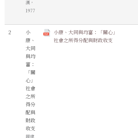
漢，
1977
2
小
小康、大同與均富：「關心」
康、
社會之所得分配與財政收支
大同
與均
富：
「關
心」
社會
之所
得分
配與
財政
收支
周建