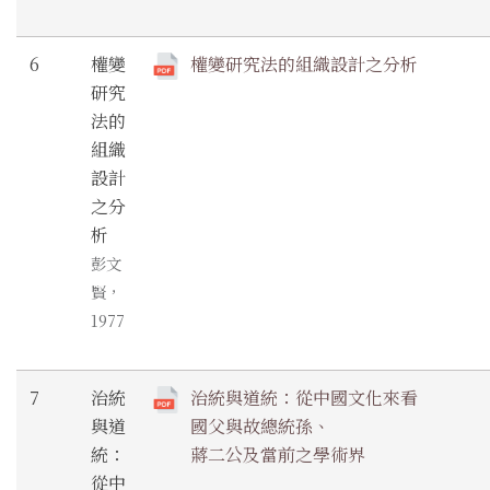
6
權變
權變研究法的組織設計之分析
研究
法的
組織
設計
之分
析
彭文
賢，
1977
7
治統
治統與道統：從中國文化來看
與道
國父與故總統孫、
統：
蔣二公及當前之學術界
從中