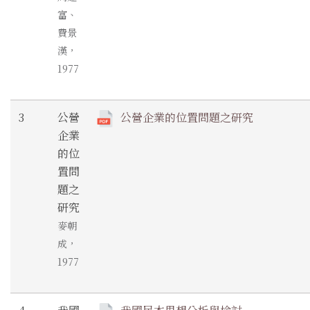
富、
費景
漢，
1977
3
公營
公營企業的位置問題之研究
企業
的位
置問
題之
研究
麥朝
成，
1977