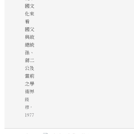
國文
化來
看
國父
與故
總統
孫、
蔣二
公及
當前
之學
術界
錢
穆，
1977