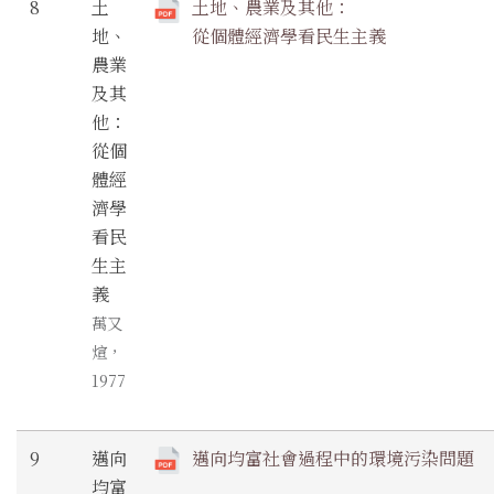
8
土
土地、農業及其他：
地、
從個體經濟學看民生主義
農業
及其
他：
從個
體經
濟學
看民
生主
義
萬又
煊，
1977
9
邁向
邁向均富社會過程中的環境污染問題
均富