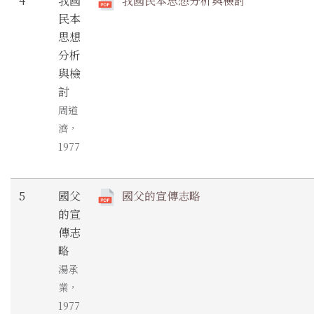
4
我國
我國民本思想分析與檢討
民本
思想
分析
與檢
討
周道
濟，
1977
5
國父
國父的宣傳志略
的宣
傳志
略
湯承
業，
1977