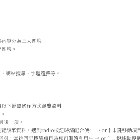
要內容分為三大區塊：
功能區塊。
覽、網站搜尋、字體選擇等。
用以下鍵盤操作方式瀏覽資料
序。
者最後一項。
瀏覽該筆資料，遇到radio按鈕時請配合使← → or↑↓鍵移動項
回跳至上一筆資料；當跳回至標籤項目時您可繼續利用← → or↑↓鍵移動