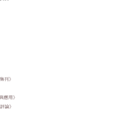
集刊》
與應用》
評論》