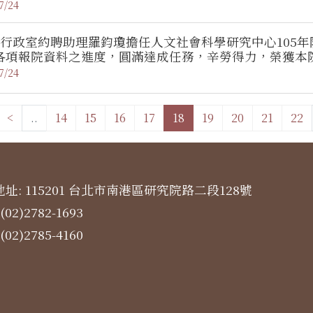
7/24
~行政室約聘助理羅鈞瓊擔任人文社會科學研究中心105
各項報院資料之進度，圓滿達成任務，辛勞得力，榮獲本
7/24
<
..
14
15
16
17
18
19
20
21
22
址: 115201 台北市南港區研究院路二段128號
(02)2782-1693
(02)2785-4160