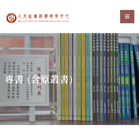
中央研究院人文社會科
選單
:::
專書 (含原叢書)