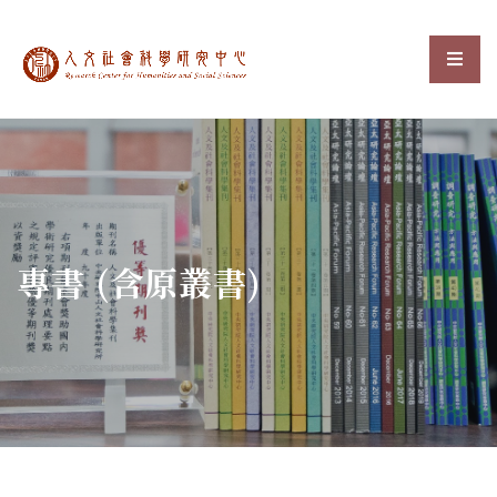
中央研究院人文社會科
選單
:::
專書 (含原叢書)