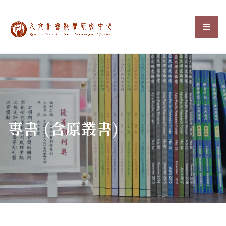
中央研究院人文社會科
選單
:::
專書 (含原叢書)