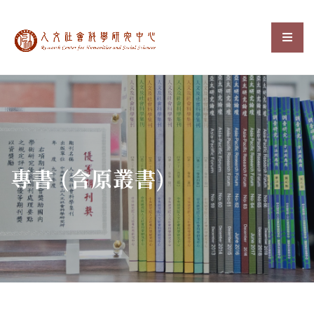
中央研究院人文社會科
選單
:::
專書 (含原叢書)