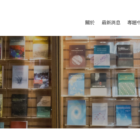
會科學研究中心
跳至中央區塊/Main Conte
:::
關於
最新消息
專題