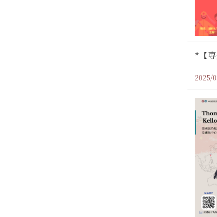
*【
2025/0