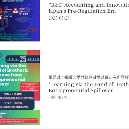
*R&D Accounting and Innovation
Japan's Pre-Regulation Era
2025/07/29
張晏誠 / 臺灣大學財務金融學系暨研究所教授
*Learning via the Band of Brot
Entrepreneurial Spillover
2025/07/25