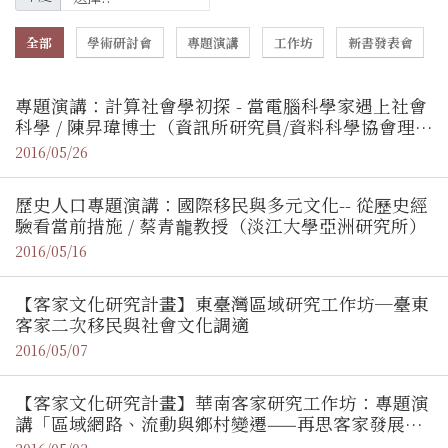
全部
學術研討會
專題演講
工作坊
新書發表會
專題演講：計算社會學初探 - 當電腦科學家遇上社會
科學 / 陳昇瑋博士（資訊所研究員/資料科學協會理事
長）
2016/05/26
歷史人口專題演講：國際移民與多元文化-- 從歷史經
驗看當前措施 / 蔡青龍教授（淡江大學亞洲研究所）
2016/05/16
【客家文化研究計畫】東臺灣區域研究工作坊─臺東
客家二次移民與社會文化調適
2016/05/07
【客家文化研究計畫】華南客家研究工作坊：專題演
講「區域網路、流動與鄉村變遷——再思客家發展的
動力與精神」/ 段穎副教授（廣州中山大學人類學