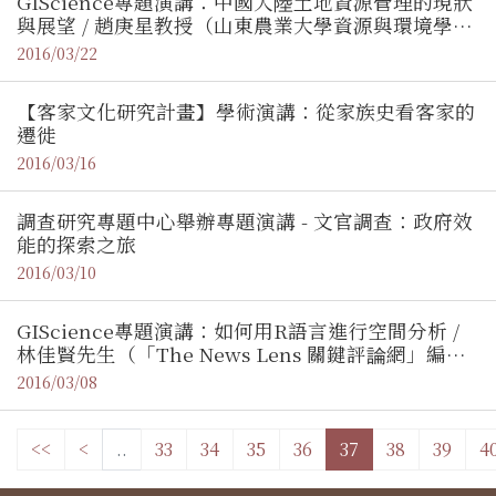
GIScience專題演講：中國大陸土地資源管理的現狀
與展望 / 趙庚星教授（山東農業大學資源與環境學院
院長）
2016/03/22
【客家文化研究計畫】學術演講：從家族史看客家的
遷徙
2016/03/16
調查研究專題中心舉辦專題演講 - 文官調查：政府效
能的探索之旅
2016/03/10
GIScience專題演講：如何用R語言進行空間分析 /
林佳賢先生（「The News Lens 關鍵評論網」編
輯）
2016/03/08
<<
<
..
33
34
35
36
37
38
39
4