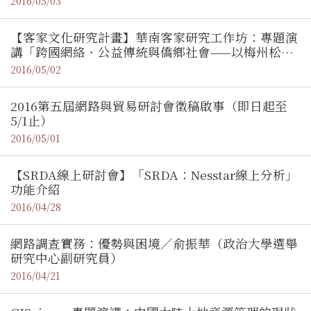
2016/05/03
系）
【客家文化研究計畫】華南客家研究工作坊：專題演
講「跨國網絡、公益傳統與僑鄉社會——以梅州松口
客家德村為例」/ 段穎副教授（廣州中山大學人類學
2016/05/02
系）
2016第五屆網路與貿易研討會徵稿啟事（即日起至
5/1止）
2016/05/01
【SRDA線上研討會】「SRDA：Nesstar線上分析」
功能介紹
2016/04/28
網路調查實務：優勢與困境／俞振華（政治大學選舉
研究中心副研究員）
2016/04/21