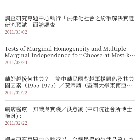
調查研究專題中心執行「法律化社會之紛爭解決實證
研究預試」面訪調查
2011/03/02
Tests of Marginal Homogeneity and Multiple
Marginal Independence fo r Choose-at-Most-k-
Items Questions／江振東博士（政大統計系副教
2011/02/24
授）
華好越援何其美？－論中華民國對越軍援關係及其美
國因素（1955-1975）／黃宗鼎（暨南大學東南亞研
究所博士生、99年度本中心博士生培 育計劃受獎
2011/02/22
人）
癩病醫療：知識與實踐／洪意凌 (中研院社會所博士
培育) :
2011/02/22
調查研究專題中心執行以「台灣民眾的生活品質」為