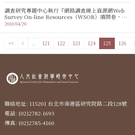
員）
調查研究專題中心執行『網路調查線上資源網Web
Survey On-line Resources（WSOR）填問卷，抽
好禮』網路問卷調查 活動延長
2010/04/20
<<
<
..
121
122
123
124
125
126
聯絡地址: 115201 台北市南港區研究院路二段128號
電話: (02)2782-1693
傳真: (02)2785-4160