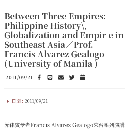
Between Three Empires:
Philippine History\,
Globalization and Empir e in
Southeast Asia／Prof.
Francis Alvarez Gealogo
(University of Manila )
2011/09/21
Facebook
line
email
Twitter
Add to Calendar
日期 :
2011/09/21
菲律賓學者Francis Alvarez Gealogo來台系列演講