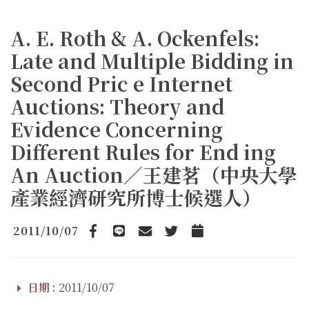
A. E. Roth & A. Ockenfels:
Late and Multiple Bidding in
Second Pric e Internet
Auctions: Theory and
Evidence Concerning
Different Rules for End ing
An Auction／王建茗（中央大學
產業經濟研究所博士候選人）
2011/10/07
Facebook
line
email
Twitter
Add to Calendar
日期 :
2011/10/07