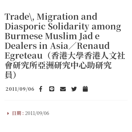
Trade\, Migration and
Diasporic Solidarity among
Burmese Muslim Jad e
Dealers in Asia／Renaud
Egreteau（香港大學香港人文社
會研究所亞洲研究中心助研究
員）
2011/09/06
Facebook
line
email
Twitter
Add to Calendar
日期 :
2011/09/06