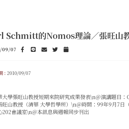
rl Schmitt的Nomos理論／張
/09/07
Facebook
line
email
Twitter
Add to Calendar
 :
2010/09/07
大學張旺山教授短期來院研究成果發表\n＠演講題目：Carl 
張旺山教授（清華 大學哲學所）\n＠時間：99年9月7日
心202會議室\n＠本訊息與週報同步刊出