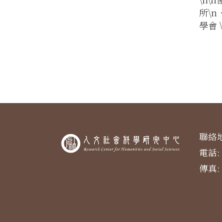
所\
學會 
聯絡地
電話: 
傳真: 