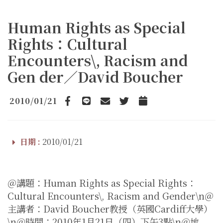
Human Rights as Special
Rights：Cultural
Encounters\, Racism and
Gen der／David Boucher
2010/01/21
Facebook
line
email
Twitter
Add to Calendar
日期 :
2010/01/21
＠講題：Human Rights as Special Rights：
Cultural Encounters\, Racism and Gender\n＠
主講者：David Boucher教授（英國Cardiff大學）
\n＠時間：2010年1月21日（四）下午3點\n＠地