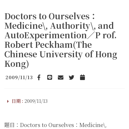
Doctors to Ourselves：
Medicine\, Authority\, and
AutoExperimention／P rof.
Robert Peckham(The
Chinese University of Hong
Kong)
2009/11/13
Facebook
line
email
Twitter
Add to Calendar
日期 :
2009/11/13
題目：Doctors to Ourselves：Medicine\,