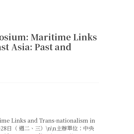
osium: Maritime Links
st Asia: Past and
me Links and Trans-nationalism in
年10月27-28日（ 週二、三）\n\n主辦單位：中央