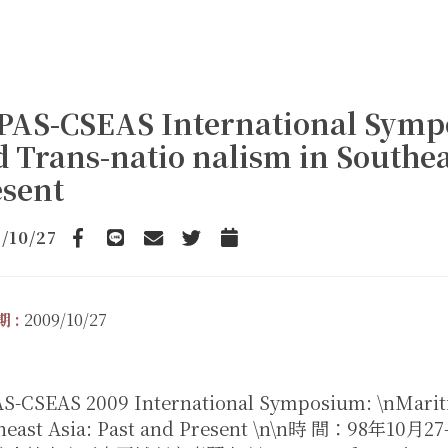
PAS-CSEAS International Symp
 Trans-natio nalism in Southea
esent
/10/27
Facebook
line
email
Twitter
Add to Calendar
 :
2009/10/27
S-CSEAS 2009 International Symposium: \nMariti
heast Asia: Past and Present \n\n時 間：98