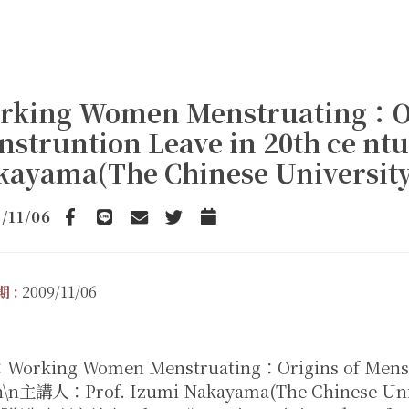
rking Women Menstruating：Or
struntion Leave in 20th ce nt
kayama(The Chinese University
/11/06
Facebook
line
email
Twitter
Add to Calendar
 :
2009/11/06
orking Women Menstruating：Origins of Menstru
n\n主講人：Prof. Izumi Nakayama(The Chinese Un