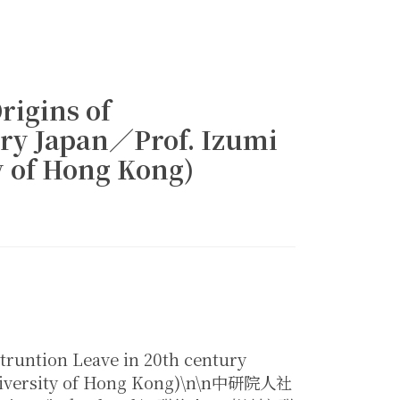
igins of
ury Japan／Prof. Izumi
 of Hong Kong)
ntion Leave in 20th century
iversity of Hong Kong)\n\n中研院人社