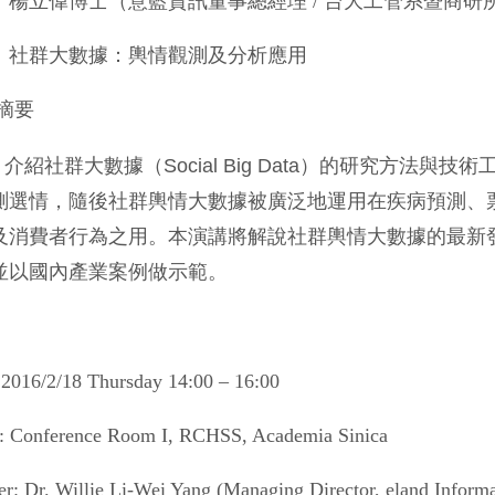
：楊立偉博士（意藍資訊董事總經理
/
台大工管系暨商研
：
社群大數據：輿情觀測及分析應用
摘要
介紹社群大數據（
Social Big Data
）的研究方法與技術
測選情，隨後社群輿情大數據被廣泛地運用在疾病預測、
及消費者行為之用。本演講將解說社群輿情大數據的最新
並以國內產業案例做示範。
 2016/2/18 Thursday
14:00 – 16:00
: Conference Room I, RCHSS, Academia Sinica
r: Dr. Willie Li-Wei Yang (Managing Director, eland Inform