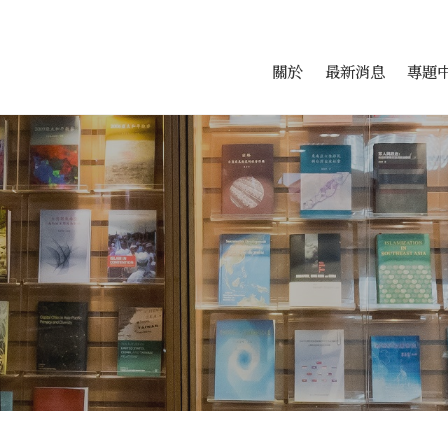
會科學研究中心
跳至中央區塊/Main Conte
:::
關於
最新消息
專題