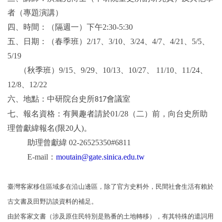
者（專題演講）
四、時間：（隔週一）下午
2:30-5:30
五、日期：（春季班）
2/17
、
3/10
、
3/24
、
4/7
、
4/21
、
5/5
、
5/19
（秋季班）
9/15
、
9/29
、
10/13
、
10/27
、
11/10
、
11/24
、
12/8
、
12/22
六、地點：中研院台史所
會議室
817
七、報名資格：有興趣者請於
01/28
（二）前，向台史所助
理曾獻緯報名
(
限
20
人
)
。
助理曾獻緯
02-26525350#6811
E-mail
：
moutain@gate.sinica.edu.tw
臺灣客家移住區域多在沿山邊區，除了官方史料外，民間社會生活有賴於
古文書及田野訪談資料的補足。
由於客家文書（涉及原住民特別是熟番的土地轉移），有其特殊的遣
詞用