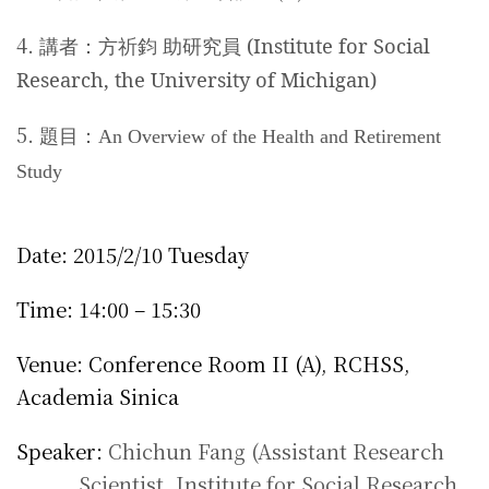
4.
講者：方祈鈞
助研究員
(Institute for Social
Research, the University of Michigan)
5.
題目：
An Overview of the Health and
Retirement
Study
Date: 2015/2/10 Tuesday
Time: 14:00 – 15:30
Venue: Conference Room II (A)
, RCHSS,
Academia Sinica
Speaker:
Chichun Fang
(
Assistant Research
Scientist
, Institute for Social Research,