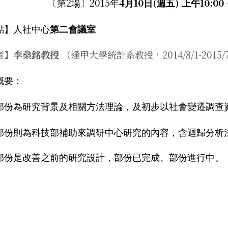
2
2015
4
10
(
)
10:00
〔第
場〕
年
月
日
週五
上午
點】人社中心
第二會議室
者】
李燊銘教授
（逢甲大學統計系教授，2014/8/1-20
概要：
部份為研究背景及相關方法理論，及初步以社會變遷調查
部份則為科技部補助來調研中心研究的內容，含迴歸分析
部份是改善之前的研究設計，部份已完成、部份進行中。