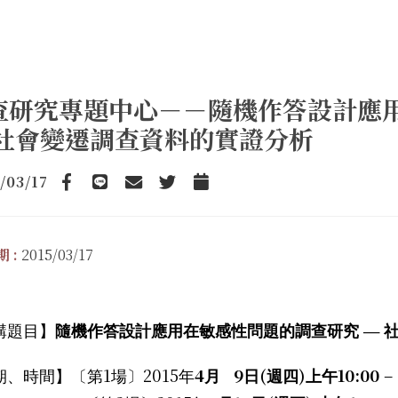
查研究專題中心－－隨機作答設計應
 社會變遷調查資料的實證分析
/03/17
Facebook
line
email
Twitter
Add to Calendar
 :
2015/03/17
講題目】
隨機作答設計應用在敏感性問題的調查研究
—
1
2015
4
9
(
)
10:00
–
期、時間】〔第
場〕
年
月
日
週四
上午