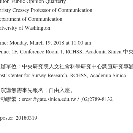
itor, Public Opinion Quarterly
risty Cressey Professor of Communication
epartment of Communication
iversity of Washington
ime: Monday, March 19, 2018 at 11:00 am
enue: 1F, Conference Room 1, RCHSS, Academia
主辦單位：中央研究院人文社會科學研究中心調查研究專
st: Center for Survey Research, RCHSS, Academia Sinica
本演講無需事先報名，自由入座。
動聯繫：srcsr@gate.sinica.edu.tw / (02)2789-8132