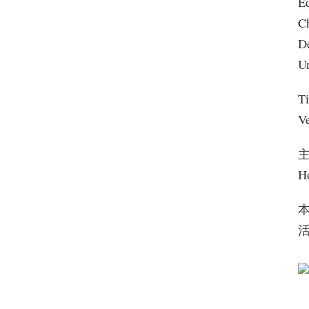
Ed
Ch
D
Un
T
V
Ho
活