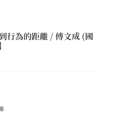
行為的距離 / 傅文成 (國
】
離