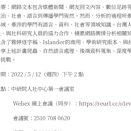
摘要：網路文本包含媒體新聞、網友回文內容、數位足跡
政治、社會、語言到傳播學門皆然。然而，分析的過程所
場域，牽涉的學門有語言、資科、社會等領域知識。台灣人
法、與社科研究人員的協力合作，積累網路輿情分析相關
包含了雅婷逐字稿、Islander的商用、學術研究版本、
分享上述計畫爬蟲、自然語言處理、後端資料蒐集、深度
的挑戰。
間：2022 / 5 / 12（週四）下午 2 點
地點：中研院人社中心第一會議室
Webex 線上會議（同步）：
https://reurl.cc/o1e
會議號：2510 708 0620