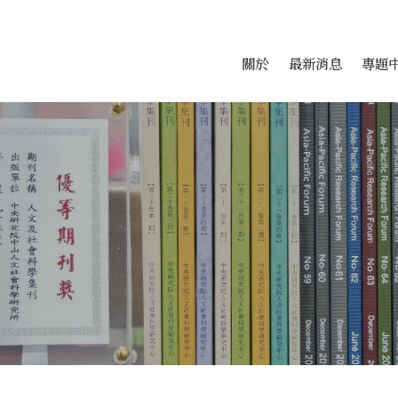
會科學研究中心
跳至中央區塊/Main Conte
:::
關於
最新消息
專題