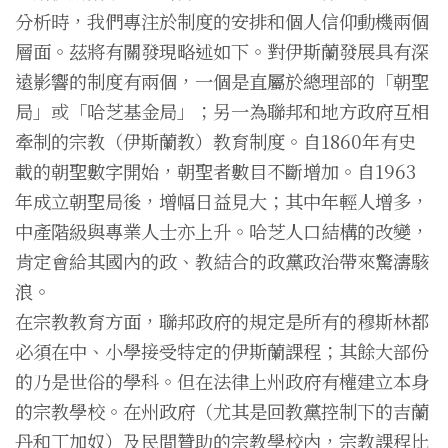
分析時，我們專注於制度的安排和個人信仰動機兩個
層面。茲將有關發現略述如下。對伊斯蘭發展具有深
遠影響的制度有兩個，一個是直屬於總理部的「朝聖
局」或「哈芝基金局」；另一為聯邦和地方政府互相
牽制的宗教（伊斯蘭教）教育制度。自1860年有史
載的朝聖數字開始，朝聖者數目不斷增加。自1963
年成立朝聖局後，增幅日益見大；其中年輕人增多，
中產階級與專業人士亦上升。哈芝人口結構的改變，
肯定會給其國內的政、教結合的政黨政治帶來驚濤駭
浪。
在宗教教育方面，聯邦政府的規定是所有的穆斯林都
必須在中、小學接受特定的伊斯蘭課程；其餘大部份
的乃是世俗的學科。但在法律上州政府有權建立本身
的宗教學校。在州政府（尤其是回教黨控制下的吉蘭
丹和丁加奴）及民間贊助的宗教學校內，宗教課程比