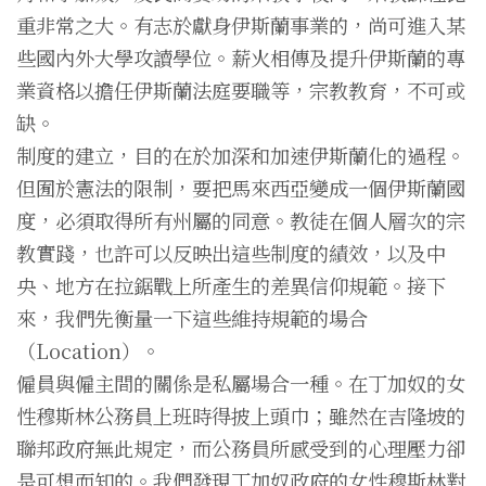
重非常之大。有志於獻身伊斯蘭事業的，尚可進入某
些國內外大學攻讀學位。薪火相傳及提升伊斯蘭的專
業資格以擔任伊斯蘭法庭要職等，宗教教育，不可或
缺。
制度的建立，目的在於加深和加速伊斯蘭化的過程。
但囿於憲法的限制，要把馬來西亞變成一個伊斯蘭國
度，必須取得所有州屬的同意。教徒在個人層次的宗
教實踐，也許可以反映出這些制度的績效，以及中
央、地方在拉鋸戰上所產生的差異信仰規範。接下
來，我們先衡量一下這些維持規範的場合
（Location）。
僱員與僱主間的關係是私屬場合一種。在丁加奴的女
性穆斯林公務員上班時得披上頭巾；雖然在吉隆坡的
聯邦政府無此規定，而公務員所感受到的心理壓力卻
是可想而知的。我們發現丁加奴政府的女性穆斯林對