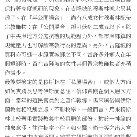
保持著高度就範的現象。在吉隆坡的穆斯林就大異其
趣了。在「半公開場合」，尚有八成女性穆斯林配帶
宗教飾物；在「公開場合」卻可低到二成五以下。除
了中央與地方分庭抗禮的規範壓力外，都市與鄉鎮的
規範壓力也可解讀宗教行為的差異。另外，吉隆坡的
資料亦可進一步證實城鄉之不同。當許多外鄉人在年
假返鄉時，留在吉隆坡的女性其佩帶宗教飾物者亦稍
作減少。
最後要檢定的是穆斯林在「私屬場合」，或個人方面
如何實踐及思考伊斯蘭意涵。信仰實踐在個人層次方
面，當年的殖民官員對之曾作報導。馬來風俗與伊斯
蘭教義相牴觸之處，不勝枚舉。一般而言，馬來穆斯
林比較著重實踐教義中較具體的部份。對於一神論的
抽象意涵，往往捉拿不住。如巫醫、術士等之出入宮
廷，在過去時有所聞。雖謂在伊斯蘭復興運動的衝擊