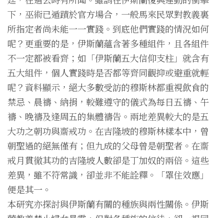
下，巫術已遁蹟於官方場合，一般馬來民眾對教義裏
所指定者尚未能一一實踐。到底他們實踐的情況如何
呢？更重要的是，伊斯蘭蘊含著多種組件，且各組件
不一定都被看齊；如「伊斯蘭五大信仰支柱」就含有
五大組件，個人實踐時是否都等齊同觀抑或避重就輕
呢？資料顯示，絕大多數受訪的穆斯林都重視飲食的
禁忌、晨禱、納捐，較難遵守的儀式為每日五禱、午
禱、晚禱及逢周五的集體禱告。兩地差異較大的是五
大功之朝功與齋戒功。在吉隆坡的穆斯林樣本中，曾
朝聖過的絕無僅有；但九成的父母曾是朝聖者。在齋
戒月貫徹其功的吉隆坡人數卻是丁加奴的兩倍。這些
差異，雖不符常識，卻並非不能詮釋。「罩住效應」
便是其一。
本研究亦探討與伊斯蘭有關的種族與兩性關係。伊斯