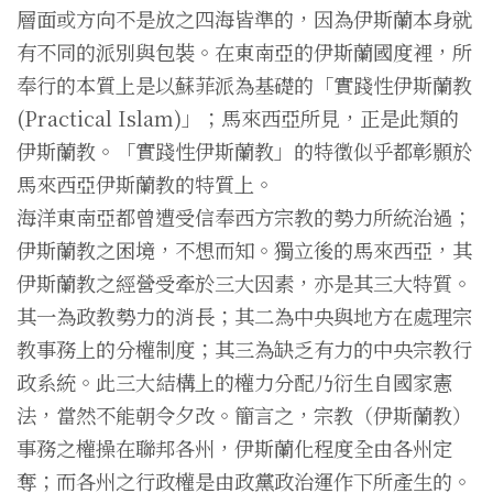
層面或方向不是放之四海皆準的，因為伊斯蘭本身就
有不同的派別與包裝。在東南亞的伊斯蘭國度裡，所
奉行的本質上是以蘇菲派為基礎的「實踐性伊斯蘭教
(Practical Islam)」；馬來西亞所見，正是此類的
伊斯蘭教。「實踐性伊斯蘭教」的特徵似乎都彰顥於
馬來西亞伊斯蘭教的特質上。
海洋東南亞都曾遭受信奉西方宗教的勢力所統治過；
伊斯蘭教之困境，不想而知。獨立後的馬來西亞，其
伊斯蘭教之經營受牽於三大因素，亦是其三大特質。
其一為政教勢力的消長；其二為中央與地方在處理宗
教事務上的分權制度；其三為缺乏有力的中央宗教行
政系統。此三大結構上的權力分配乃衍生自國家憲
法，當然不能朝令夕改。簡言之，宗教（伊斯蘭教）
事務之權操在聯邦各州，伊斯蘭化程度全由各州定
奪；而各州之行政權是由政黨政治運作下所產生的。