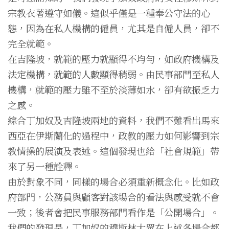
宗教衣著遵守如儀。這似乎僅是一種奉公守法的心
態，因為在私人機構的僱員，尤其是自僱人員，卻不
完全就範。
在吉隆坡，就範的壓力就顯得不均勻，如政府機構及
法定機構，就範的人數顯得稍弱。由民事部門至私人
機構，就範的壓力雖不至於淡薄如水，卻有欲振乏力
之感。
綜合丁加奴及吉隆坡兩地的資料，我們不難看出馬來
西亞在伊斯蘭化的過程中，政教的壓力如何影響到宗
教情操的展演及表述。這個發現也給「社會規範」帶
來了另一種詮釋。
由於對象不同，同樣的場合必須重新概念化。比如政
府部門，公務員與顧客對該場合的看法與感受就不會
一致；後者會把民事服務部門看作是「公開場合」。
我們的發現是，丁加奴的穆斯林大眾在上述各場合都