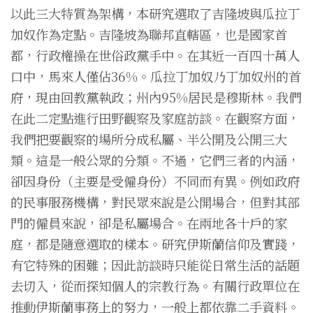
以此三大特質為架構，本研究選取了吉隆坡與瓜拉丁
加奴作為定點。吉隆坡為聯邦直轄區，也是國家首
都，行政權操在世俗政黨手中。在其近一百四十萬人
口中，馬來人僅佔36%。瓜拉丁加奴乃丁加奴州的首
府，現由回教黨執政；州內95%居民是穆斯林。我們
在此二定點進行田野觀察及家庭訪談。在觀察方面，
我們把要觀察的場所分成私屬、半公開及公開三大
類。這是一般公眾的分類。不過，它們三者的內涵，
卻因身份（主要是受僱身份）不同而有異。例如政府
的民事服務機構，對民眾來說是公開場合，但對其部
門的僱員來說，卻是私屬場合。在兩地各十戶的家
庭，都是隨意選取的樣本。研究伊斯蘭信仰及實踐，
有它特殊的困難；因此訪談時只能從日常生活的話題
去切入，從而探知個人的宗教行為。有關行政單位在
推動伊斯蘭事務上的努力，一般上都依靠二手資料。