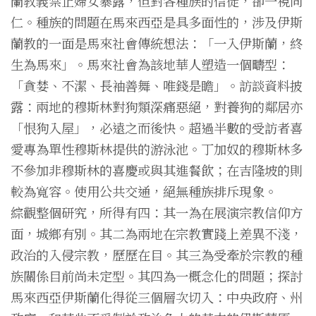
蘭教義禁止婦女暴露，但對各種族的信徒，卻一視同
仁。種族的問題在馬來西亞是具多面性的，涉及伊斯
蘭教的一面是馬來社會傳統想法：「一入伊斯蘭，終
生為馬來」。馬來社會為該地華人塑造一個疇型：
「貪婪、不潔、長袖善舞、唯錢是瞻」。訪談資料披
露：兩地的穆斯林對狗類深痛惡絕，對養狗的鄰居亦
「恨狗入屋」，必遠之而後快。超過半數的受訪者喜
愛專為單性穆斯林提供的游泳池。丁加奴的穆斯林多
不參加非穆斯林的喜慶或與其進餐飲；在吉隆坡的則
較為寬容。使用公共交通，絕無種族排斥現象。
綜觀整個研究，所得有四：其一為在展演宗教信仰方
面，城鄉有別。其二為兩地在宗教實踐上差異不淺，
政治的入侵宗教，歷歷在目。其三為受牽於宗教的種
族關係目前尚未定型。其四為一概念化的問題；探討
馬來西亞伊斯蘭化得從三個層次切入：中央政府、州