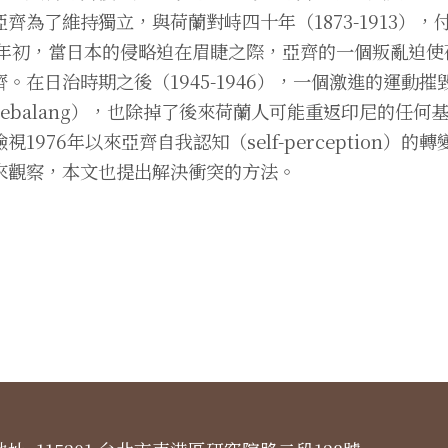
亞齊為了維持獨立，與荷蘭對峙四十年（1873-1913）
42年初，當日本的侵略迫在眉睫之際，亞齊的一個叛亂迫
齊。在日治時期之後（1945-1946），一個激進的運動
leebalang），也除掉了後來荷蘭人可能重返印尼的任何
視1976年以來亞齊自我認知（self-perceptio
來觀察，本文也提出解決衝突的方法。