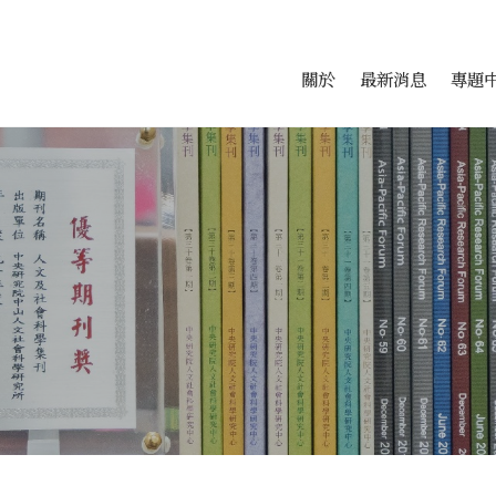
會科學研究中心
跳至中央區塊/Main Conte
:::
關於
最新消息
專題