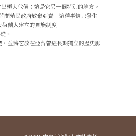
，付出極大代價；這是它另一個特別的地方。
使荷蘭殖民政府放棄亞齊－這種事情只發生
摧毀荷蘭人建立的貴族制度
基礎。
n）的轉變，並將它放在亞齊曾經長期獨立的歷史脈