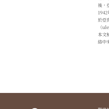
後，
19
於亞
（u
本文檢
絡中