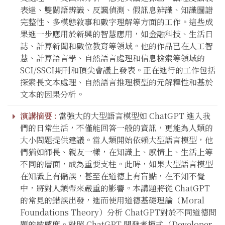
表達、雙關語辨識、反諷偵測、假訊息辨識、知識圖譜
完整性、多模態敘事和數字理解等方面的工作。這些成
果進一步應用於新興的智慧應用，如金融科技、生活日
誌、計算新聞和數位教育等領域。他的作品已在人工智
慧、計算語言學、自然語言處理和信息檢索等領域的
SCI/SSCI期刊和頂尖會議上發表。正在進行的工作包括
探索長文本處理、自然語言推理模型的元解釋性和基於
文本的因果分析。
演講摘要 :
當強大的大型語言模型如 ChatGPT 進入我
們的日常生活，不僅能回答一般的資訊，更能為人類的
大小問題提供建議。當人類開始依賴大型語言模型，他
們猶如師長、親友一樣，在知識上、感情上、生活上等
不同的層面，成為重要支柱。此時，如果大型語言模型
在知識上有偏誤，甚至在道德上有盲點，在不知不覺
中，將對人類帶來嚴重的影響。本講題將從 ChatGPT
的常見的錯誤出發，進而使用道德基礎理論（Moral
Foundations Theory）分析 ChatGPT對於不同道德問
題的敏感度。對照 ChatGPT 開發者模式（Developer